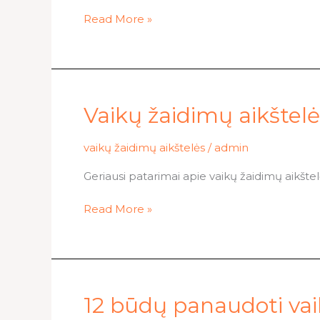
ir
Read More »
priežiūra
Vaikų
Vaikų žaidimų aikštelės
žaidimų
aikštelės
vaikų žaidimų aikštelės
/
admin
rinkimosi
Geriausi patarimai apie vaikų žaidimų aikštelė
kriterijai
Read More »
12
12 būdų panaudoti vai
būdų