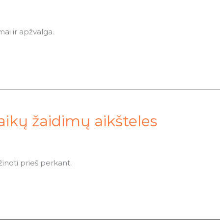
mai ir apžvalga.
aikų žaidimų aikšteles
žinoti prieš perkant.