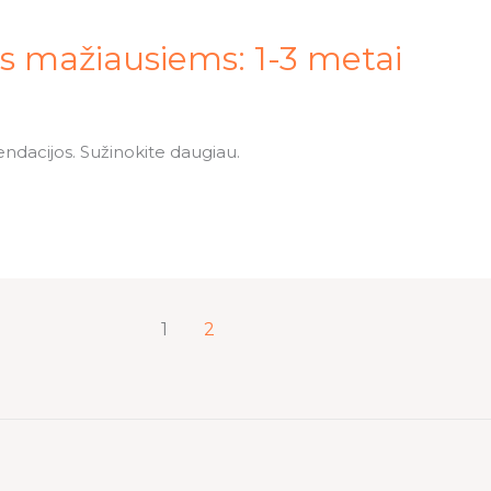
ės mažiausiems: 1-3 metai
endacijos. Sužinokite daugiau.
1
2