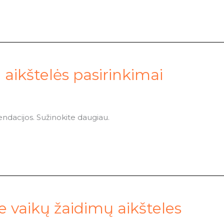
 aikštelės pasirinkimai
endacijos. Sužinokite daugiau.
ie vaikų žaidimų aikšteles