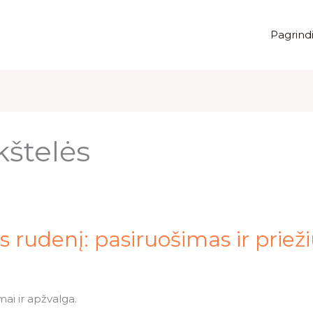
Pagrindi
kštelės
s rudenį: pasiruošimas ir priež
mai ir apžvalga.