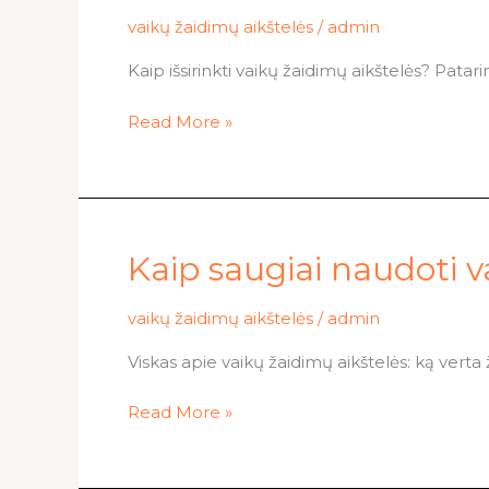
panaudoti
vaikų žaidimų aikštelės
/
admin
vaikų
Kaip išsirinkti vaikų žaidimų aikštelės? Patari
žaidimų
aikšteles
Read More »
Kaip
Kaip saugiai naudoti v
saugiai
naudoti
vaikų žaidimų aikštelės
/
admin
vaikų
Viskas apie vaikų žaidimų aikštelės: ką verta 
žaidimų
aikšteles
Read More »