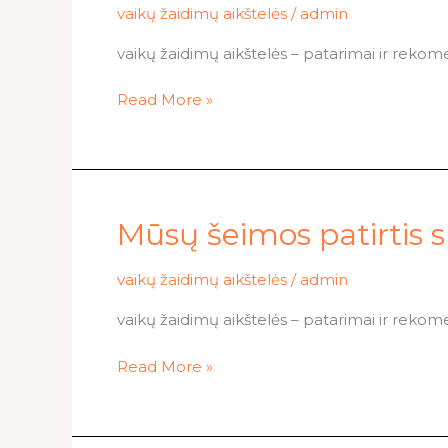
tikėti
vaikų žaidimų aikštelės
/
admin
apie
vaikų žaidimų aikštelės – patarimai ir rekom
vaikų
žaidimų
Read More »
aikšteles
Mūsų
Mūsų šeimos patirtis s
šeimos
patirtis
vaikų žaidimų aikštelės
/
admin
su
vaikų žaidimų aikštelės – patarimai ir rekom
vaikų
žaidimų
Read More »
aikštelėmis