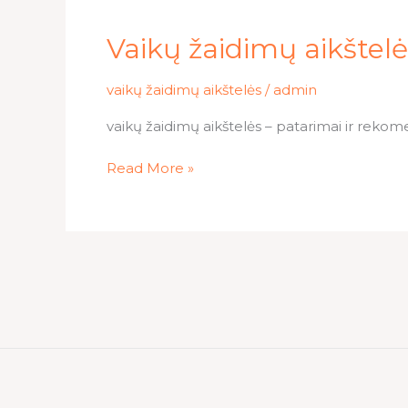
Vaikų
Vaikų žaidimų aikštel
žaidimų
aikštelės
vaikų žaidimų aikštelės
/
admin
mažiausiems:
vaikų žaidimų aikštelės – patarimai ir rekom
1-
3
Read More »
metai