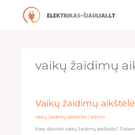
Pereiti
prie
turinio
vaikų žaidimų ai
Vaikų
Vaikų žaidimų aikštelė
žaidimų
aikštelės
vaikų žaidimų aikštelės
/
admin
rudenį:
Kaip išsirinkti vaikų žaidimų aikštelės? Patari
pasiruošimas