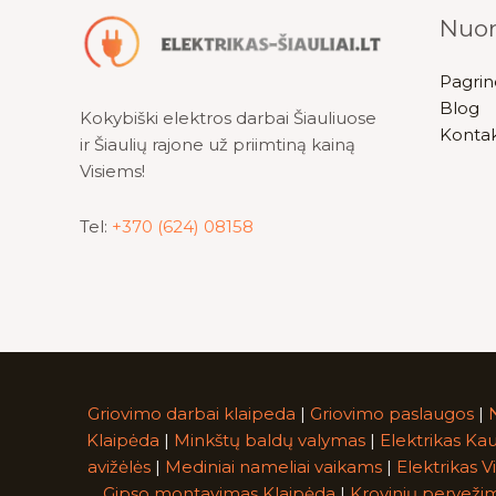
Nuo
Pagrin
Blog
Kokybiški elektros darbai Šiauliuose
Kontak
ir Šiaulių rajone už priimtiną kainą
Visiems!
Tel:
+370 (624) 08158
Griovimo darbai klaipeda
|
Griovimo paslaugos
|
Klaipėda
|
Minkštų baldų valymas
|
Elektrikas Ka
avižėlės
|
Mediniai nameliai vaikams
|
Elektrikas Vi
Gipso montavimas Klaipėda
|
Krovinių pervežim