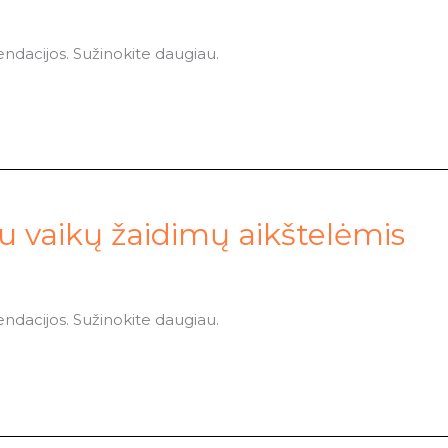
endacijos. Sužinokite daugiau.
u vaikų žaidimų aikštelėmis
endacijos. Sužinokite daugiau.