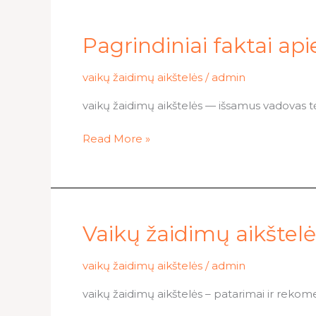
Pagrindiniai
Pagrindiniai faktai api
faktai
apie
vaikų žaidimų aikštelės
/
admin
vaikų
vaikų žaidimų aikštelės — išsamus vadovas 
žaidimų
aikšteles
Read More »
Vaikų
Vaikų žaidimų aikštelės
žaidimų
aikštelės:
vaikų žaidimų aikštelės
/
admin
tiesa
vaikų žaidimų aikštelės – patarimai ir rekom
ar
mitas?