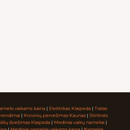
amelis vaikams kaina
|
Elektrikas Klaipeda
|
Tralas
rendimai
|
Krovinių pervežimas Kaunas
|
Stintinės
kšlių išvežimas Klaipėda
|
Mediniai vaikų nameliai
|
ina
|
Mediniai nameliai vaikams kaina
|
Nameliai