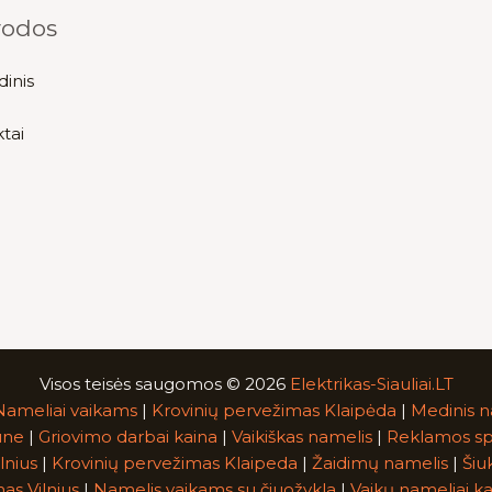
rodos
dinis
tai
Visos teisės saugomos © 2026
Elektrikas-Siauliai.LT
Nameliai vaikams
|
Krovinių pervežimas Klaipėda
|
Medinis n
une
|
Griovimo darbai kaina
|
Vaikiškas namelis
|
Reklamos sp
lnius
|
Krovinių pervežimas Klaipeda
|
Žaidimų namelis
|
Šiu
as Vilnius
|
Namelis vaikams su čiuožykla
|
Vaikų nameliai ka