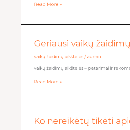
Read More »
Geriausi
Geriausi vaikų žaidimų
vaikų
žaidimų
vaikų žaidimų aikštelės
/
admin
aikštelės
vaikų žaidimų aikštelės – patarimai ir rekom
pasirinkimai
Read More »
Ko
Ko nereikėtų tikėti ap
nereikėtų