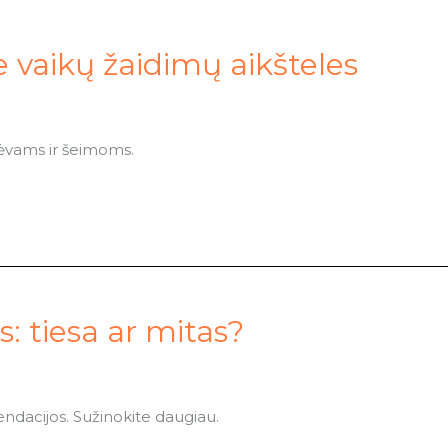
e vaikų žaidimų aikšteles
tėvams ir šeimoms.
: tiesa ar mitas?
endacijos. Sužinokite daugiau.