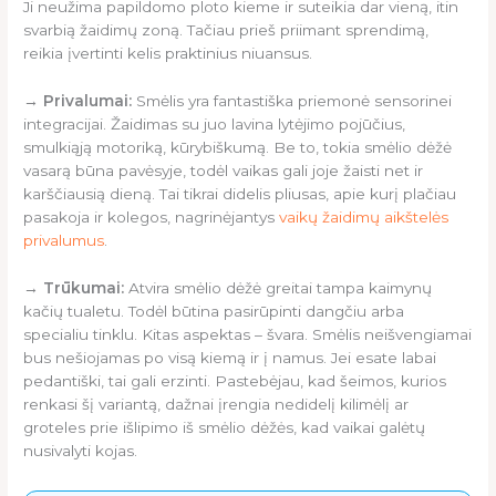
Ji neužima papildomo ploto kieme ir suteikia dar vieną, itin
svarbią žaidimų zoną. Tačiau prieš priimant sprendimą,
reikia įvertinti kelis praktinius niuansus.
→ Privalumai:
Smėlis yra fantastiška priemonė sensorinei
integracijai. Žaidimas su juo lavina lytėjimo pojūčius,
smulkiąją motoriką, kūrybiškumą. Be to, tokia smėlio dėžė
vasarą būna pavėsyje, todėl vaikas gali joje žaisti net ir
karščiausią dieną. Tai tikrai didelis pliusas, apie kurį plačiau
pasakoja ir kolegos, nagrinėjantys
vaikų žaidimų aikštelės
privalumus
.
→ Trūkumai:
Atvira smėlio dėžė greitai tampa kaimynų
kačių tualetu. Todėl būtina pasirūpinti dangčiu arba
specialiu tinklu. Kitas aspektas – švara. Smėlis neišvengiamai
bus nešiojamas po visą kiemą ir į namus. Jei esate labai
pedantiški, tai gali erzinti. Pastebėjau, kad šeimos, kurios
renkasi šį variantą, dažnai įrengia nedidelį kilimėlį ar
groteles prie išlipimo iš smėlio dėžės, kad vaikai galėtų
nusivalyti kojas.