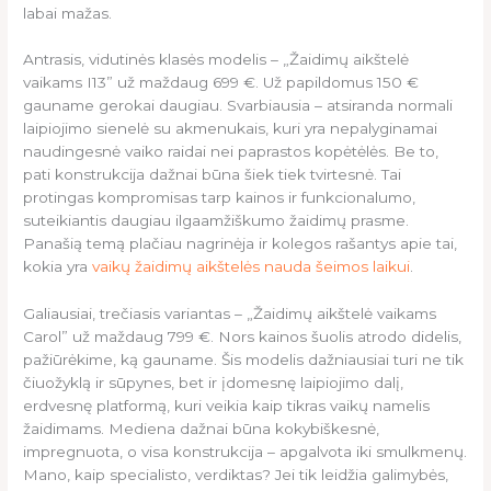
labai mažas.
Antrasis, vidutinės klasės modelis – „Žaidimų aikštelė
vaikams I13” už maždaug 699 €. Už papildomus 150 €
gauname gerokai daugiau. Svarbiausia – atsiranda normali
laipiojimo sienelė su akmenukais, kuri yra nepalyginamai
naudingesnė vaiko raidai nei paprastos kopėtėlės. Be to,
pati konstrukcija dažnai būna šiek tiek tvirtesnė. Tai
protingas kompromisas tarp kainos ir funkcionalumo,
suteikiantis daugiau ilgaamžiškumo žaidimų prasme.
Panašią temą plačiau nagrinėja ir kolegos rašantys apie tai,
kokia yra
vaikų žaidimų aikštelės nauda šeimos laikui
.
Galiausiai, trečiasis variantas – „Žaidimų aikštelė vaikams
Carol” už maždaug 799 €. Nors kainos šuolis atrodo didelis,
pažiūrėkime, ką gauname. Šis modelis dažniausiai turi ne tik
čiuožyklą ir sūpynes, bet ir įdomesnę laipiojimo dalį,
erdvesnę platformą, kuri veikia kaip tikras vaikų namelis
žaidimams. Mediena dažnai būna kokybiškesnė,
impregnuota, o visa konstrukcija – apgalvota iki smulkmenų.
Mano, kaip specialisto, verdiktas? Jei tik leidžia galimybės,