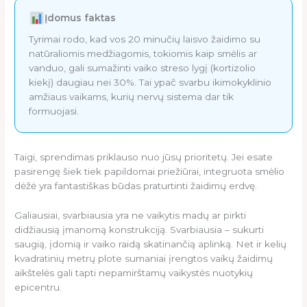
Įdomus faktas
Tyrimai rodo, kad vos 20 minučių laisvo žaidimo su
natūraliomis medžiagomis, tokiomis kaip smėlis ar
vanduo, gali sumažinti vaiko streso lygį (kortizolio
kiekį) daugiau nei 30%. Tai ypač svarbu ikimokyklinio
amžiaus vaikams, kurių nervų sistema dar tik
formuojasi.
Taigi, sprendimas priklauso nuo jūsų prioritetų. Jei esate
pasirengę šiek tiek papildomai priežiūrai, integruota smėlio
dėžė yra fantastiškas būdas praturtinti žaidimų erdvę.
Galiausiai, svarbiausia yra ne vaikytis madų ar pirkti
didžiausią įmanomą konstrukciją. Svarbiausia – sukurti
saugią, įdomią ir vaiko raidą skatinančią aplinką. Net ir kelių
kvadratinių metrų plote sumaniai įrengtos vaikų žaidimų
aikštelės gali tapti nepamirštamų vaikystės nuotykių
epicentru.