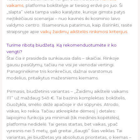
vaikams
, platforma bokštelyje ar tiesiog erdvė po juo. Ši
„slapta” vieta tampa vaiko karalyste, kurioje gimsta patys
neįtikėčiausi scenarijai – nuo kavinės iki kosminio laivo
valdymo centro. Išsamesnius patarimus, kaip išsirinkti, rasite
straipsnyje apie
vaikų žaidimų aikštelės rinkimosi kriterijus
.
Turime ribotą biudžetą. Ką rekomenduotumėte ir ko
vengti?
Štai čia ir prasideda sunkiausia dalis – skaičiai. Rinkoje
gausu pasiūlymų, tačiau ne visi jie vienodai vertingi.
Panagrinėkime tris konkrečius, dažnai svarstomus
modelius, pritaikytus mažesniems kiemams.
Pirmasis, biudžetinis variantas – „Žaidimų aikštelė vaikams
I11” už maždaug 549 €. Tai bazinis komplektas: bokštelis,
čiuožykla, smėlio dėžė apačioje ir dvi sūpynės. Atrodo,
viskas, ko reikia. Tačiau atkreipkite dėmesį į detales:
laipiojimo funkcija yra minimali (tik medinės kopėtėlės),
platforma nedidelė. Tai geras startas, bet vaikas, ypač
vyresnis nei 5 metų, gali greitai „išaugti” šias veiklas. Tai
variantas, jei biudžetas yra absoliutus prioritetas, o kiemas –