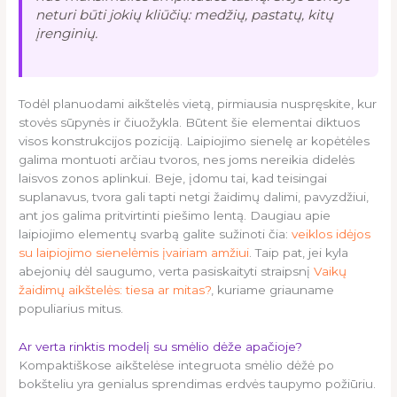
neturi būti jokių kliūčių: medžių, pastatų, kitų
įrenginių.
Todėl planuodami aikštelės vietą, pirmiausia nuspręskite, kur
stovės sūpynės ir čiuožykla. Būtent šie elementai diktuos
visos konstrukcijos poziciją. Laipiojimo sienelę ar kopėtėles
galima montuoti arčiau tvoros, nes joms nereikia didelės
laisvos zonos aplinkui. Beje, įdomu tai, kad teisingai
suplanavus, tvora gali tapti netgi žaidimų dalimi, pavyzdžiui,
ant jos galima pritvirtinti piešimo lentą. Daugiau apie
laipiojimo elementų svarbą galite sužinoti čia:
veiklos idėjos
su laipiojimo sienelėmis įvairiam amžiui
. Taip pat, jei kyla
abejonių dėl saugumo, verta pasiskaityti straipsnį
Vaikų
žaidimų aikštelės: tiesa ar mitas?
, kuriame griauname
populiarius mitus.
Ar verta rinktis modelį su smėlio dėže apačioje?
Kompaktiškose aikštelėse integruota smėlio dėžė po
bokšteliu yra genialus sprendimas erdvės taupymo požiūriu.