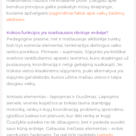
maksimalios naudos minimaliame plote. Daugiau apie
bendrus principus galite paskaityti mūsų straipsnyje,
kuriame apžvelgiami
pagrindiniai faktai apie vaikų žaidimų
aikšteles
.
Kokios funkcijos yra svarbiausios ribotoje erdvėje?
Pedagogine prasme, net ir mažiausioje aikštelėje turėtų
būti trys esminiai elementai, tenkinantys skirtingus vaiko
raidos poreikius. Pirmasis – supimasis. Sūpynės yra kritiškai
svarbios vestibuliarinio aparato lavinimui, kuris atsakingas už
pusiausvyrą, koordinaciją ir netgi gebėjimą susikaupti. Jei
trūksta vietos klasikinėms sūpynėms, puiki alternatyva yra
sūpynės-gandralizdis, kurios užima mažiau vietos ir telpa
daugiau vaikų.
Antrasis elementas – laipiojimas ir čiuožimas. Laipiojimo
sienelė, virvinės kopėčios ar tinklas lavina stambiąją
motoriką, rankų ir kojų koordinaciją, problemų sprendimo
įgūdžius (vaikas turi planuoti, kur dėti ranką ar koją).
Čiuožykla suteikia ne tik džiaugsmo, bet ir padeda suvokti
savo kūną erdvėje. Galiausiai, trečiasis elementas – erdvė
vaizduotės žaidimams. Tai gali būti nedidelis
namelis