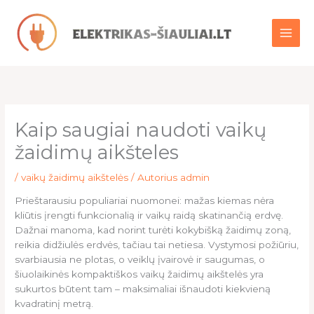
Pereiti
prie
turinio
Kaip saugiai naudoti vaikų
žaidimų aikšteles
/
vaikų žaidimų aikštelės
/ Autorius
admin
Prieštarausiu populiariai nuomonei: mažas kiemas nėra
kliūtis įrengti funkcionalią ir vaikų raidą skatinančią erdvę.
Dažnai manoma, kad norint turėti kokybišką žaidimų zoną,
reikia didžiulės erdvės, tačiau tai netiesa. Vystymosi požiūriu,
svarbiausia ne plotas, o veiklų įvairovė ir saugumas, o
šiuolaikinės kompaktiškos vaikų žaidimų aikštelės yra
sukurtos būtent tam – maksimaliai išnaudoti kiekvieną
kvadratinį metrą.