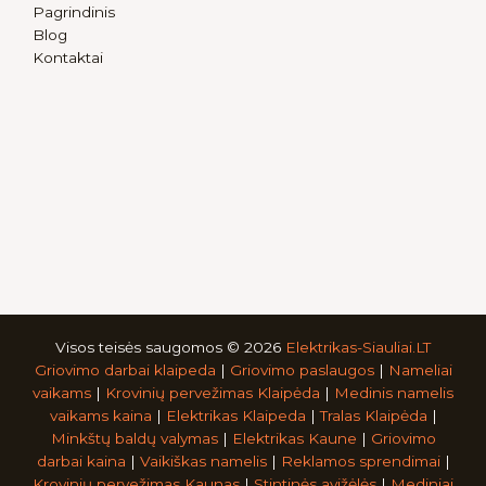
Pagrindinis
Blog
Kontaktai
Visos teisės saugomos © 2026
Elektrikas-Siauliai.LT
Griovimo darbai klaipeda
|
Griovimo paslaugos
|
Nameliai
vaikams
|
Krovinių pervežimas Klaipėda
|
Medinis namelis
vaikams kaina
|
Elektrikas Klaipeda
|
Tralas Klaipėda
|
Minkštų baldų valymas
|
Elektrikas Kaune
|
Griovimo
darbai kaina
|
Vaikiškas namelis
|
Reklamos sprendimai
|
Krovinių pervežimas Kaunas
|
Stintinės avižėlės
|
Mediniai