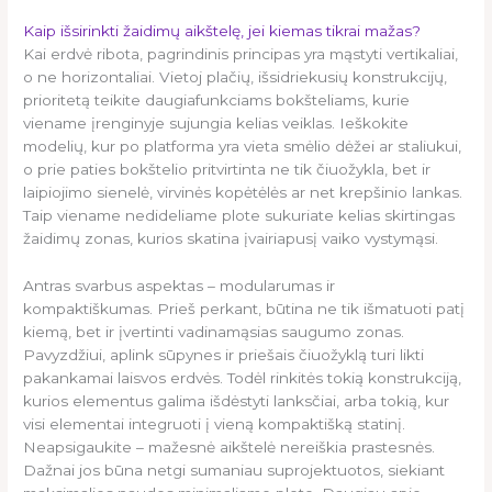
Kaip išsirinkti žaidimų aikštelę, jei kiemas tikrai mažas?
Kai erdvė ribota, pagrindinis principas yra mąstyti vertikaliai,
o ne horizontaliai. Vietoj plačių, išsidriekusių konstrukcijų,
prioritetą teikite daugiafunkciams bokšteliams, kurie
viename įrenginyje sujungia kelias veiklas. Ieškokite
modelių, kur po platforma yra vieta smėlio dėžei ar staliukui,
o prie paties bokštelio pritvirtinta ne tik čiuožykla, bet ir
laipiojimo sienelė, virvinės kopėtėlės ar net krepšinio lankas.
Taip viename nedideliame plote sukuriate kelias skirtingas
žaidimų zonas, kurios skatina įvairiapusį vaiko vystymąsi.
Antras svarbus aspektas – modularumas ir
kompaktiškumas. Prieš perkant, būtina ne tik išmatuoti patį
kiemą, bet ir įvertinti vadinamąsias saugumo zonas.
Pavyzdžiui, aplink sūpynes ir priešais čiuožyklą turi likti
pakankamai laisvos erdvės. Todėl rinkitės tokią konstrukciją,
kurios elementus galima išdėstyti lanksčiai, arba tokią, kur
visi elementai integruoti į vieną kompaktišką statinį.
Neapsigaukite – mažesnė aikštelė nereiškia prastesnės.
Dažnai jos būna netgi sumaniau suprojektuotos, siekiant