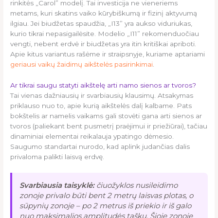
rinkitės „Carol” modelį. Tai investicija ne vieneriems
metams, kuri skatins vaiko kūrybiškumą ir fizinį aktyvumą
ilgiau. Jei biudžetas spaudžia, „I13” yra aukso viduriukas,
kurio tikrai nepasigailėsite. Modelio „I11” rekomenduočiau
vengti, nebent erdvė ir biudžetas yra itin kritiškai apriboti.
Apie kitus variantus rašėme ir straipsnyje, kuriame aptariami
geriausi vaikų žaidimų aikštelės pasirinkimai
.
Ar tikrai saugu statyti aikštelę arti namo sienos ar tvoros?
Tai vienas dažniausių ir svarbiausių klausimų. Atsakymas
priklauso nuo to, apie kurią aikštelės dalį kalbame. Pats
bokštelis ar namelis vaikams gali stovėti gana arti sienos ar
tvoros (paliekant bent pusmetrį praėjimui ir priežiūrai), tačiau
dinaminiai elementai reikalauja ypatingo dėmesio.
Saugumo standartai nurodo, kad aplink judančias dalis
privaloma palikti laisvą erdvę.
Svarbiausia taisyklė:
čiuožyklos nusileidimo
zonoje privalo būti bent 2 metrų laisvas plotas, o
sūpynių zonoje – po 2 metrus iš priekio ir iš galo
nuo maksimalios amplitudės taškų. Šioje zonoje