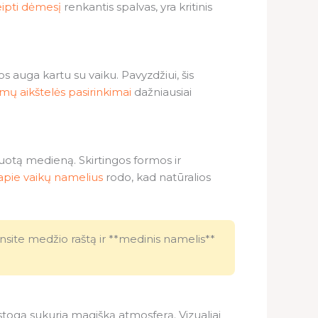
eipti dėmesį
renkantis spalvas, yra kritinis
os auga kartu su vaiku. Pavyzdžiui, šis
imų aikštelės pasirinkimai
dažniausiai
ifuotą medieną. Skirtingos formos ir
 apie vaikų namelius
rodo, kad natūralios
nsite medžio raštą ir **medinis namelis**
 stogą sukuria magišką atmosferą. Vizualiai