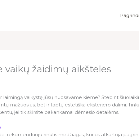
Pagrindi
e vaikų žaidimų aikšteles
ir laimingą vaikystę jūsų nuosavame kieme? Stebint šiuolaiki
imtų mažuosius, bet ir taptų estetiška eksterjero dalimi. Ti
kcentu, jei tik skirsite pakankamai dėmesio detalėms.
ė
todėl rekomenduoju rinktis medžiagas, kurios atkartoja pagrind