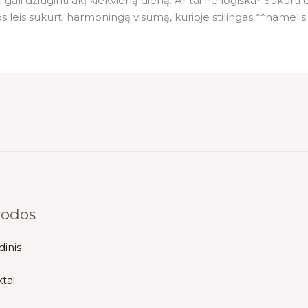
i gali džiuginti akį kiekvieną dieną. Ar tai ne logiška? Sukurt
 leis sukurti harmoningą visumą, kurioje stilingas **namelis 
rodos
dinis
tai