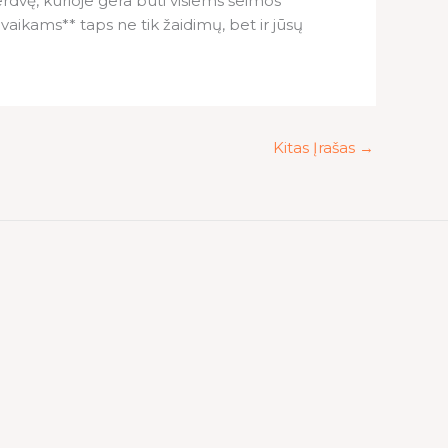
i erdvę, kurioje gera būti visiems šeimos
vaikams** taps ne tik žaidimų, bet ir jūsų
Kitas Įrašas
→