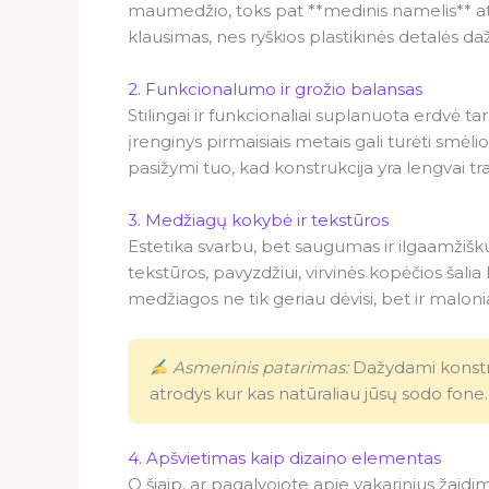
maumedžio, toks pat **medinis namelis** atr
klausimas, nes ryškios plastikinės detalės daž
2. Funkcionalumo ir grožio balansas
Stilingai ir funkcionaliai suplanuota erdvė ta
įrenginys pirmaisiais metais gali turėti smėlio
pasižymi tuo, kad konstrukcija yra lengvai 
3. Medžiagų kokybė ir tekstūros
Estetika svarbu, bet saugumas ir ilgaamžiškuma
tekstūros, pavyzdžiui, virvinės kopėčios šalia
medžiagos ne tik geriau dėvisi, bet ir maloni
Asmeninis patarimas:
Dažydami konstruk
atrodys kur kas natūraliau jūsų sodo fone.
4. Apšvietimas kaip dizaino elementas
O šiaip, ar pagalvojote apie vakarinius žaidi