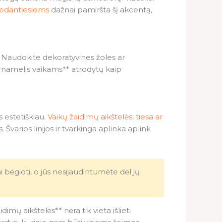
dedantiesiems
dažnai pamiršta šį akcentą,
sį. Naudokite dekoratyvines žoles ar
*namelis vaikams** atrodytų kaip
s estetiškiau.
Vaikų žaidimų aikštelės: tiesa ar
Švarios linijos ir tvarkinga aplinka aplink
 bėgioti, o jūs nesijaudintumėte dėl jų
imų aikštelės** nėra tik vieta išlieti