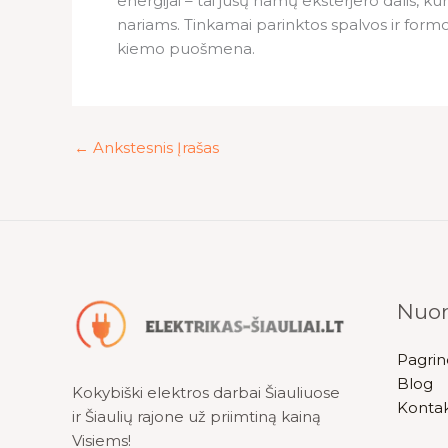
energijai – tai jūsų namų eksterjero dalis, kur
nariams. Tinkamai parinktos spalvos ir formos
kiemo puošmena.
←
Ankstesnis Įrašas
Nuo
Pagrin
Blog
Kokybiški elektros darbai Šiauliuose
Kontak
ir Šiaulių rajone už priimtiną kainą
Visiems!