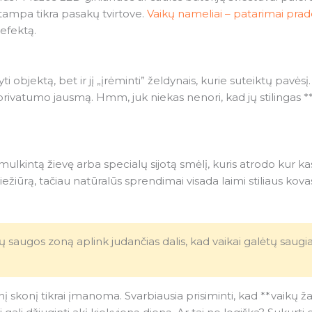
i tampa tikra pasakų tvirtove.
Vaikų nameliai – patarimai pra
 efektą.
yti objektą, bet ir jį „įrėminti” želdynais, kurie suteiktų pavė
atumo jausmą. Hmm, juk niekas nenori, kad jų stilingas *
mulkintą žievę arba specialų sijotą smėlį, kuris atrodo kur ka
ūrą, tačiau natūralūs sprendimai visada laimi stiliaus kovas. 
 saugos zoną aplink judančias dalis, kad vaikai galėtų saugiai
nį skonį tikrai įmanoma. Svarbiausia prisiminti, kad **vaikų žaid