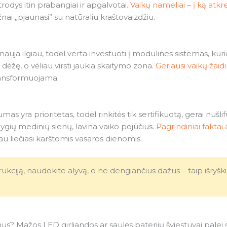
odys itin prabangiai ir apgalvotai.
Vaikų nameliai – į ką atkr
nai „pjaunasi” su natūraliu kraštovaizdžiu.
rnauja ilgiau, todėl verta investuoti į modulines sistemas, kuri
 dėžę, o vėliau virsti jaukia skaitymo zona.
Geriausi vaikų žaid
transformuojama.
s yra prioritetas, todėl rinkitės tik sertifikuotą, gerai nušl
 lygių medinių sienų, lavina vaiko pojūčius.
Pagrindiniai faktai
au liečiasi karštomis vasaros dienomis.
ciją, naudokite alyvą, o ne dengiančius dažus – taip išryški
mus? Mažos LED girliandos ar saulės baterijų šviestuvai palei