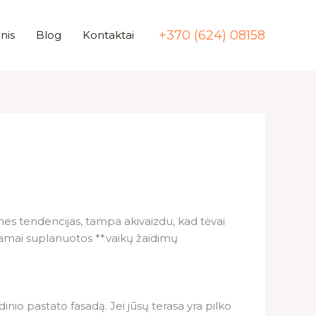
+370 (624) 08158
nis
Blog
Kontaktai
nes tendencijas, tampa akivaizdu, kad tėvai
nkamai suplanuotos **vaikų žaidimų
inio pastato fasadą. Jei jūsų terasa yra pilko