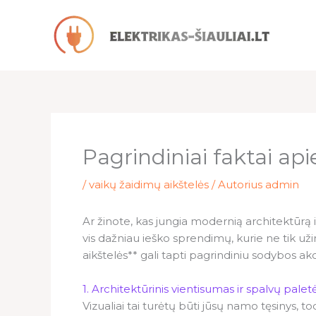
Pereiti
prie
turinio
Pagrindiniai faktai api
/
vaikų žaidimų aikštelės
/ Autorius
admin
Ar žinote, kas jungia modernią architektūrą 
vis dažniau ieško sprendimų, kurie ne tik už
aikštelės** gali tapti pagrindiniu sodybos a
1. Architektūrinis vientisumas ir spalvų palet
Vizualiai tai turėtų būti jūsų namo tęsinys, 