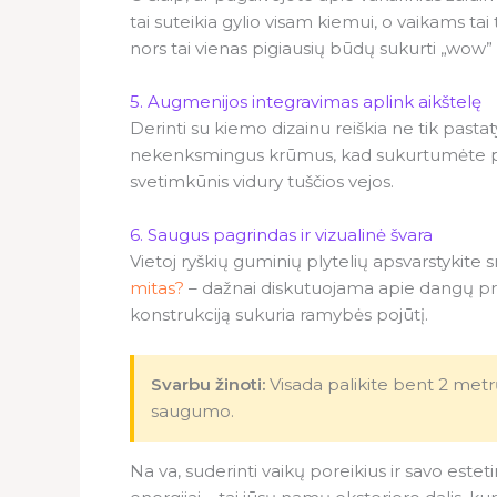
tai suteikia gylio visam kiemui, o vaikams ta
nors tai vienas pigiausių būdų sukurti „wow”
5. Augmenijos integravimas aplink aikštelę
Derinti su kiemo dizainu reiškia ne tik pastat
nekenksmingus krūmus, kad sukurtumėte priv
svetimkūnis vidury tuščios vejos.
6. Saugus pagrindas ir vizualinė švara
Vietoj ryškių guminių plytelių apsvarstykite s
mitas?
– dažnai diskutuojama apie dangų prieži
konstrukciją sukuria ramybės pojūtį.
Svarbu žinoti:
Visada palikite bent 2 metrų
saugumo.
Na va, suderinti vaikų poreikius ir savo esteti