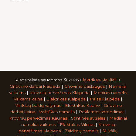
Visos teisės saugomos © 2026
Elektrikas-Siauliai.LT
Griovimo darbai klaipeda
|
Griovimo paslaugos
|
Nameliai
vaikams
|
Krovinių pervežimas Klaipėda
|
Medinis namelis
vaikams kaina
|
Elektrikas Klaipeda
|
Tralas Klaipėda
|
Minkštų baldų valymas
|
Elektrikas Kaune
|
Griovimo
darbai kaina
|
Vaikiškas namelis
|
Reklamos sprendimai
|
Krovinių pervežimas Kaunas
|
Stintinės avižėlės
|
Mediniai
nameliai vaikams
|
Elektrikas Vilnius
|
Krovinių
pervežimas Klaipeda
|
Žaidimų namelis
|
Šiukšlių