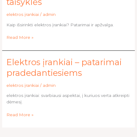
taisyklės
svarbiausios
taisyklės
elektros įrankiai
/
admin
Kaip išsirinkti elektros įrankiai? Patarimai ir apžvalga.
Read More »
Elektros
Elektros įrankiai – patarimai
įrankiai
pradedantiesiems
–
patarimai
elektros įrankiai
/
admin
pradedantiesiems
elektros įrankiai: svarbiausi aspektai, į kuriuos verta atkreipti
dėmesį.
Read More »