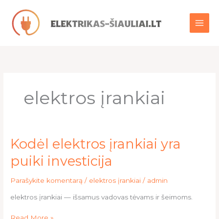
Pereiti
prie
turinio
elektros įrankiai
Kodėl
Kodėl elektros įrankiai yra
elektros
puiki investicija
įrankiai
yra
Parašykite komentarą
/
elektros įrankiai
/
admin
puiki
investicija
elektros įrankiai — išsamus vadovas tėvams ir šeimoms.
Read More »