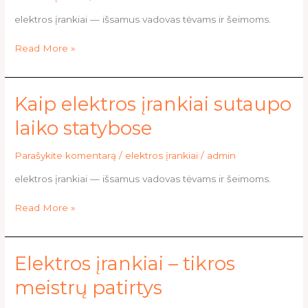
pradėti
elektros įrankiai — išsamus vadovas tėvams ir šeimoms.
Read More »
Kaip
Kaip elektros įrankiai sutaupo
elektros
laiko statybose
įrankiai
sutaupo
Parašykite komentarą
/
elektros įrankiai
/
admin
laiko
statybose
elektros įrankiai — išsamus vadovas tėvams ir šeimoms.
Read More »
Elektros
Elektros įrankiai – tikros
įrankiai
meistrų patirtys
–
tikros