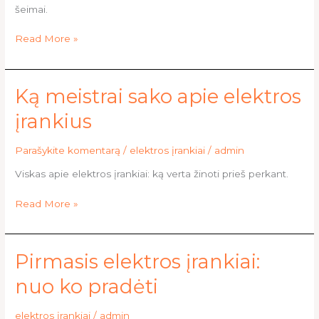
šeimai.
Read More »
Ką
Ką meistrai sako apie elektros
meistrai
įrankius
sako
apie
Parašykite komentarą
/
elektros įrankiai
/
admin
elektros
įrankius
Viskas apie elektros įrankiai: ką verta žinoti prieš perkant.
Read More »
Pirmasis
Pirmasis elektros įrankiai:
elektros
nuo ko pradėti
įrankiai:
nuo
elektros įrankiai
/
admin
ko