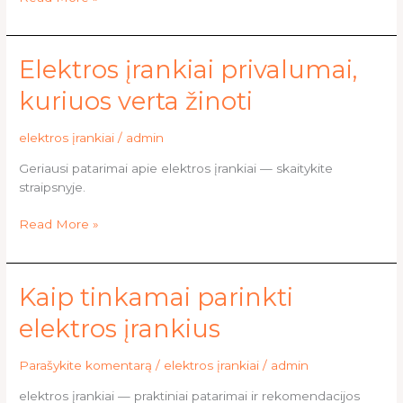
Elektros
Elektros įrankiai privalumai,
įrankiai
kuriuos verta žinoti
privalumai,
kuriuos
elektros įrankiai
/
admin
verta
žinoti
Geriausi patarimai apie elektros įrankiai — skaitykite
straipsnyje.
Read More »
Kaip
Kaip tinkamai parinkti
tinkamai
elektros įrankius
parinkti
elektros
Parašykite komentarą
/
elektros įrankiai
/
admin
įrankius
elektros įrankiai — praktiniai patarimai ir rekomendacijos