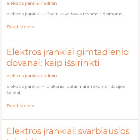
elektros įrankiai
/
admin
meistrų
patirtys
elektros įrankiai — išsamus vadovas tėvams ir šeimoms.
Read More »
Elektros
Elektros įrankiai gimtadienio
įrankiai
dovanai: kaip išsirinkti
gimtadienio
dovanai:
elektros įrankiai
/
admin
kaip
išsirinkti
elektros įrankiai — praktiniai patarimai ir rekomendacijos
šeimai.
Read More »
Elektros
Elektros įrankiai: svarbiausios
įrankiai: