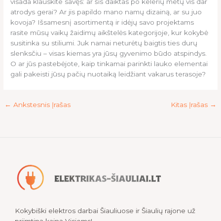
visada klauskite savęs: ar šis daiktas po kelerių metų vis dar
atrodys gerai? Ar jis papildo mano namų dizainą, ar su juo
kovoja? Išsamesnį asortimentą ir idėjų savo projektams
rasite mūsų vaikų žaidimų aikštelės kategorijoje, kur kokybė
susitinka su stiliumi. Juk namai neturėtų baigtis ties durų
slenksčiu – visas kiemas yra jūsų gyvenimo būdo atspindys.
O ar jūs pastebėjote, kaip tinkamai parinkti lauko elementai
gali pakeisti jūsų pačių nuotaiką leidžiant vakarus terasoje?
←
Ankstesnis Įrašas
Kitas Įrašas
→
Kokybiški elektros darbai Šiauliuose ir Šiaulių rajone už
priimtiną kainą Visiems!