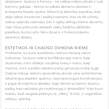
eksterjere. Spalvos ir formos – tie ryškiai mėlyni pledai ir rudi
kartono gabalai – kirtosi su pilkais akmens takeliais ir
prislopinta fasado spalva. Būtent tą akimirką supratau, kad
atėjo laikas investuoti į kažką tvaresnio, kas ne tik užimtų
vaikus valandų valandas, bet ir taptų stilingu kiemo akcentu.
Taip mūsų planuose atsirado vaikų žaidimų aikštelės
paieškos, kurios virto tikru dizaino ir funkcionalumo
derinimo iššūkiu.
ESTETIKOS IR CHAOSO DVIKOVA KIEME
Problema, su kuria susidūriau, nebuvo tiesiog vietos
trūkumas. Tai buvo vidinis konfliktas tarp mano, kaip
dizainerės, noro išlaikyti vizualinę švarą ir mano, kaip
mamos, noro suteikti vaikams pačią geriausią erdvę augti.
Dažnai rinkoje siūlomi sprendimai atrodo tarsi svetimkūniai:
rėksmingos plastiko spalvos, neproporcingos konstrukcijos
ir pigiai atrodančios detalės. Kaip derinti su kiemo dizainu
kažką, kas natūraliai yra triukšminga ir dinamiška? Man buvo
svarbu, kad naujasis pirkinys ne „rėktų” iš tolo, o organiškai
įsilietų į aplinką.