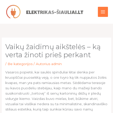
Pereiti
prie
turinio
Vaikų žaidimų aikštelės – ką
verta žinoti prieš perkant
/
Be kategorijos
/ Autorius
admin
Vasaros popietė, kai saulės spinduliai lėtai slenka per
kruopščiai puoselėtą veją, o ore tvyro ką tik nupjautos žolės
kvapas, man yra pats ramiausias metas. Sėdėdama terasoje
su kavos puodeliu stebėjau, kaip mano du mažieji bando
susikonstruoti „tvirtovę” iš senų kartoninių dėžių ir pledų
viduryje kiemo. Vaizdas buvo mielas, bet, būkime atviri,
vizualiai tai visiškai nedera su ta minimalistine, skandinaviško
stiliaus estetika, kurią taip sunkiai kūriau savo namų