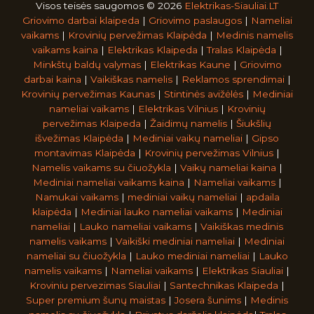
Visos teisės saugomos © 2026
Elektrikas-Siauliai.LT
Griovimo darbai klaipeda
|
Griovimo paslaugos
|
Nameliai
vaikams
|
Krovinių pervežimas Klaipėda
|
Medinis namelis
vaikams kaina
|
Elektrikas Klaipeda
|
Tralas Klaipėda
|
Minkštų baldų valymas
|
Elektrikas Kaune
|
Griovimo
darbai kaina
|
Vaikiškas namelis
|
Reklamos sprendimai
|
Krovinių pervežimas Kaunas
|
Stintinės avižėlės
|
Mediniai
nameliai vaikams
|
Elektrikas Vilnius
|
Krovinių
pervežimas Klaipeda
|
Žaidimų namelis
|
Šiukšlių
išvežimas Klaipėda
|
Mediniai vaikų nameliai
|
Gipso
montavimas Klaipėda
|
Krovinių pervežimas Vilnius
|
Namelis vaikams su čiuožykla
|
Vaikų nameliai kaina
|
Mediniai nameliai vaikams kaina
|
Nameliai vaikams
|
Namukai vaikams
|
mediniai vaikų nameliai
|
apdaila
klaipėda
|
Mediniai lauko nameliai vaikams
|
Mediniai
nameliai
|
Lauko nameliai vaikams
|
Vaikiškas medinis
namelis vaikams
|
Vaikiški mediniai nameliai
|
Mediniai
nameliai su čiuožykla
|
Lauko mediniai nameliai
|
Lauko
namelis vaikams
|
Nameliai vaikams
|
Elektrikas Siauliai
|
Kroviniu pervezimas Siauliai
|
Santechnikas Klaipeda
|
Super premium šunų maistas
|
Josera šunims
|
Medinis