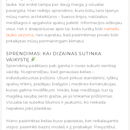
lauke. Kai erdvė tampa per daug marga, ji vizualiai
pavargsta. Man reikėjo sprendimo, kuris būtų tarsi tęsinys
mūsų namo architektūros – švarios linijos, natūralios
medžiagos ir apgalvota spalvų paletė. Informacijos ieškojau
visur, net ir straipsniuose apie tai, koks turėtų būti
namelis
lauko sezonui
, nes supratau, kad pasirinkimas privalo būti
pritaikytas mūsų permainingam klimatui.
SPRENDIMAS: KAI DIZAINAS SUTINKA
VAIKYSTĘ
Sprendimą padiktavo pati gamta ir noras sukurti vientisą
vaizdą. Nusprendžiau, kad geriausias kelias –
individualizuotas požiūris. Užuot pirkusi standartinį, ryškių
spalvų rinkinį, pradėjau žvalgytis į medines konstrukcijas,
kurias galima modifikuoti. Medis, kaip medžiaga, turi tą
magišką savybę senti gražiai, jei jis tinkamai prižiūrimas.
Vizualiai tai suteikia šilumos ir jaukumo, ko niekada
nepakeis joks plastikas.
Mano pasirinktas kelias buvo paprastas, bet reikalaujantis
vizijos: pasirinkti bazinį modelį ir jį prisitaikyti. Pavyzdžiui,