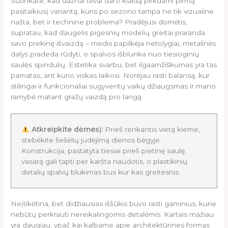
Sutinkate, kad dažnai tėvai daro klaidą pirkdami pirmą
pasitaikiusį variantą, kuris po sezono tampa ne tik vizualine
našta, bet ir technine problema? Pradėjusi domėtis,
supratau, kad daugelis pigesnių modelių greitai praranda
savo prekinę išvaizdą – medis papilkėja netolygiai, metalinės
dalys pradeda rūdyti, o spalvos išblunka nuo tiesioginių
saulės spindulių. Estetika svarbu, bet ilgaamžiškumas yra tas
pamatas, ant kurio viskas laikosi. Norėjau rasti balansą, kur
stilingai ir funkcionaliai sugyventų vaikų džiaugsmas ir mano
ramybė matant gražų vaizdą pro langą.
Atkreipkite dėmesį:
Prieš renkantis vietą kieme,
stebėkite šešėlių judėjimą dienos bėgyje.
Konstrukcija, pastatyta tiesiai prieš pietinę saulę,
vasarą gali tapti per karšta naudotis, o plastikinių
detalių spalvų blukimas bus kur kas greitesnis.
Neįtikėtina, bet didžiausias iššūkis buvo rasti gaminius, kurie
nebūtų perkrauti nereikalingomis detalėmis. Kartais mažiau
yra daugiau, ypač kai kalbame apie architektūrines formas