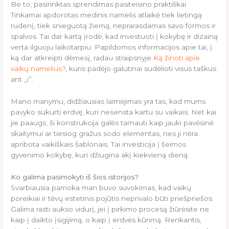
Be to, pasirinktas sprendimas pasiteisino praktiškai.
Tinkamai apdorotas medinis namelis atlaikė tiek lietingą
rudenį, tiek snieguotą žiemą, neprarasdamas savo formos ir
spalvos. Tai dar kartą įrodė, kad investuoti į kokybę ir dizainą
verta ilguoju laikotarpiu. Papildomos informacijos apie tai, į
ką dar atkreipti dėmesį, radau straipsnyje
Ką žinoti apie
vaikų namelius?
, kuris padėjo galutinai sudėlioti visus taškus
ant „i”.
Mano manymu, didžiausias laimėjimas yra tas, kad mums
pavyko sukurti erdvę, kuri nesensta kartu su vaikais. Net kai
jie paaugs, ši konstrukcija galės tarnauti kaip jauki pavėsinė
skaitymui ar tiesiog gražus sodo elementas, nes ji nėra
apribota vaikiškais šablonais. Tai investicija į šeimos
gyvenimo kokybę, kuri džiugina akį kiekvieną dieną.
Ko galima pasimokyti iš šios istorijos?
Svarbiausia pamoka man buvo suvokimas, kad vaikų
poreikiai ir tėvų estetinis pojūtis neprivalo būti priešpriešos.
Galima rasti aukso vidurį, jei į pirkimo procesą žiūrėsite ne
kaip į daikto įsigijimą, o kaip į erdvės kūrimą. Renkantis,