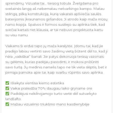
sprendimų. Vizualiai tai… tiesiog tobula. Žvelgdama pro
svetainės langą aš nebematau netvarkingo kampo. Matau
stilingą, pilką konstrukciją, kurią vakarais apšviečia saulės
baterijomis įkraunamos girliandos. Ji atrodo kaip maža mūsų
namo kopija. Spalvos ir formos susiliejo su aplinka tiek, kad
svečiai kartais net klausia, ar tai nebuvo projektuota kartu
su visu namu.
Vaikams ši erdvė tapo jų maža karalyste. Įdomu tai, kad jie
pradėjo labiau vertinti savo žaidimų vietą būtent dėl to, kad ji
nėra „vaikiškai” banali. Jie patys dekoruoja terasą vazonais
su gėlėmis, kurias padėjau pasodinti, ir mokosi prižiūrėti
savo turtą. Jų medinis namelis tapo ne tik vieta slėptis, bet ir
pirmąja pamoka apie tai, kaip svarbu rūpintis savo aplinka.
Išlaikyta vientisa kiemo estetika
Vaikai praleidžia 70% daugiau laiko gryname ore
Padidėjusi nekilnojamojo turto vertė dėl sutvarkyto
landšafto
Mažiau vizualinio triukšmo mano kasdienybėje