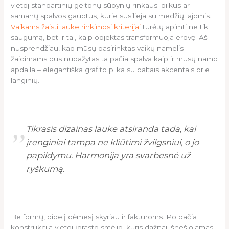
vietoj standartinių geltonų sūpynių rinkausi pilkus ar
samanų spalvos gaubtus, kurie susilieja su medžių lajomis.
Vaikams žaisti lauke rinkimosi kriterijai
turėtų apimti ne tik
saugumą, bet ir tai, kaip objektas transformuoja erdvę. Aš
nusprendžiau, kad mūsų pasirinktas vaikų namelis
žaidimams bus nudažytas ta pačia spalva kaip ir mūsų namo
apdaila – elegantiška grafito pilka su baltais akcentais prie
langinių.
„
Tikrasis dizainas lauke atsiranda tada, kai
įrenginiai tampa ne kliūtimi žvilgsniui, o jo
papildymu. Harmonija yra svarbesnė už
ryškumą.
Be formų, didelį dėmesį skyriau ir faktūroms. Po pačia
konstrukcija vietoj įprasto smėlio, kuris dažnai išnešiojamas