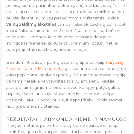
po visą kiemą, pasirinkau dekoratyvinę medžio žievę. Tai ne
tik saugu nukritus, bet ir vizualiai atrodo kaip miško paklotė,
puikiai deranti su mūsų pasodintomis pušaitėmis. Tokios
vaikų žaidimų aikštelės
tampa nebe tik žaidimų zona, bet
ir landšafto dizaino dalimi. Asmeniškai manau, kad būtent
tokios smulkmenos, kaip tinkamai parinkta danga ar
stilingos rankenėlės, sukuria tą „premium” pojūtį, net jei
pats projektas nėra brangiausias rinkoje.
Besidomint radau ir puikių patarimų apie tai, kaip
kūrybingi
žaidimai su mediniu nameliu
gali skatinti vaikų vaizduotę be
jokių papildomų spalvotų priedų. Tai patvirtino mano teoriją:
vaikams nereikia vaivorykštės spalvų ant sienų, kad jie
jaustųsi laimingi; jiems reikia erdvės, kurią jie patys galėtų
užpildyti savo fantazija. Mažas medinis namelis tampa ir
kosminiu laivu, ir parduotuve, ir slaptu štabu, priklausomai
nuo tos dienos nuotaikos.
REZULTATAI: HARMONIJA KIEME IR NAMUOSE
Praėjus metams po to, kai mūsų kieme atsirado ši nauja
struktūra, galiu drąsiai pasakyti – tai buvo vienas geriausių